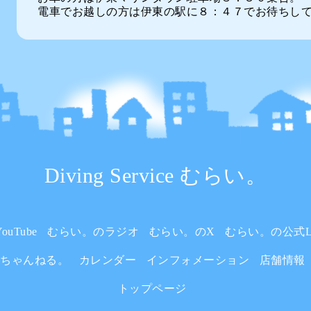
電車でお越しの方は伊東の駅に８：４７でお待ちし
Diving Service むらい。
uTube
むらい。のラジオ
むらい。のX
むらい。の公式L
いちゃんねる。
カレンダー
インフォメーション
店舗情報
トップページ