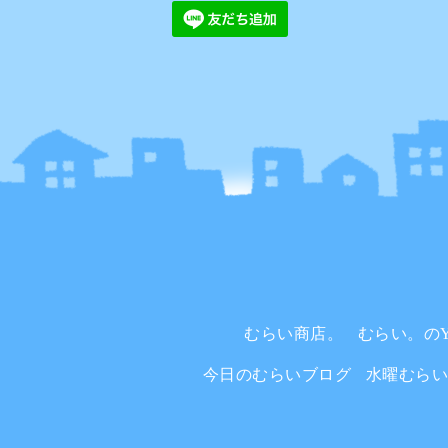
むらい商店。
むらい。のYo
今日のむらいブログ
水曜むら