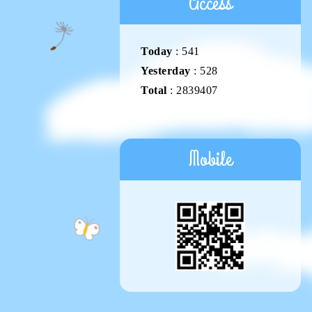
Access
Today
:
541
Yesterday
:
528
Total
:
2839407
Mobile