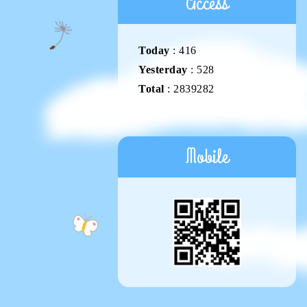
Access
Today
:
416
Yesterday
:
528
Total
:
2839282
Mobile