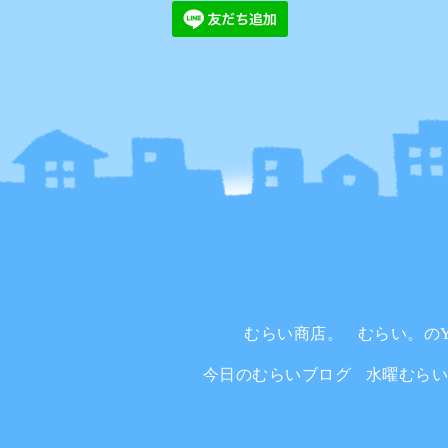
むらい商店。
むらい。のYo
今日のむらいブログ
水曜むら