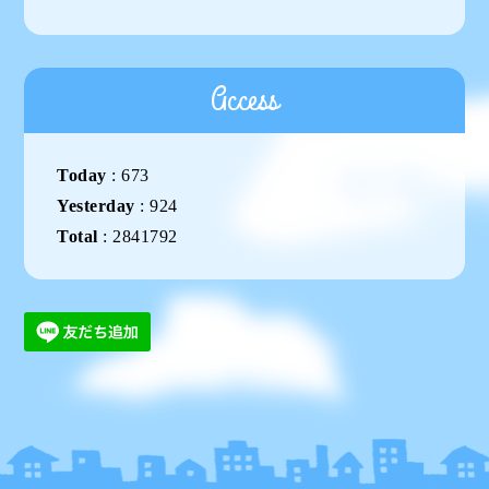
Access
Today
:
673
Yesterday
:
924
Total
:
2841792