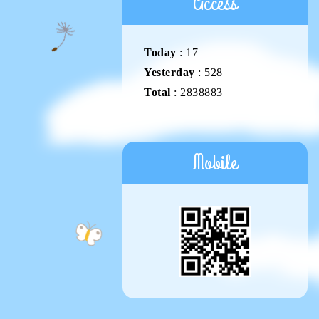
Access
Today
:
17
Yesterday
:
528
Total
:
2838883
Mobile