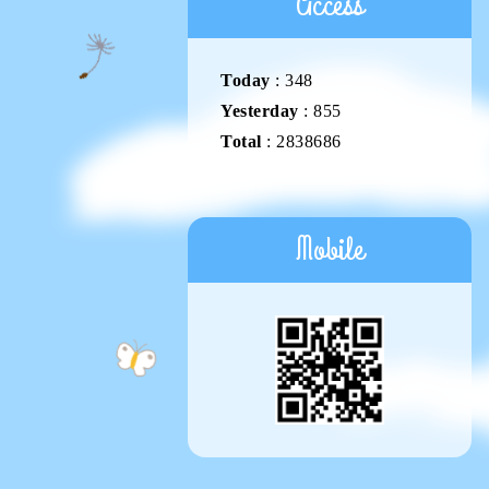
Access
Today
:
348
Yesterday
:
855
Total
:
2838686
Mobile