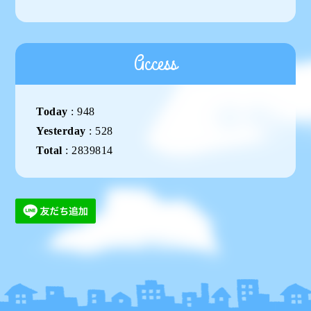
Access
Today
:
948
Yesterday
:
528
Total
:
2839814