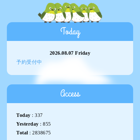
Today
2026.08.07 Friday
予約受付中
Access
Today
:
337
Yesterday
:
855
Total
:
2838675