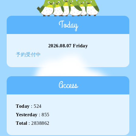
Today
2026.08.07 Friday
予約受付中
Access
Today
:
524
Yesterday
:
855
Total
:
2838862