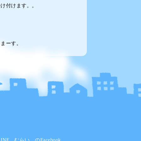
受け付けます。。
てまーす。
INE
むらい。のFacebook