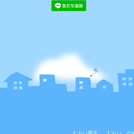
むらい商店。
むらい。のYo