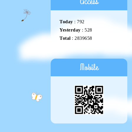
Access
Today
:
792
Yesterday
:
528
Total
:
2839658
Mobile