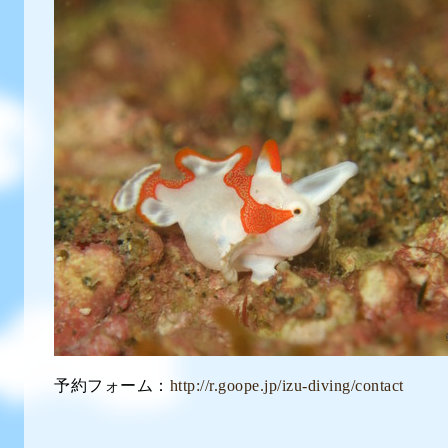
予約フォーム：
http://r.goope.jp/izu-diving/contact