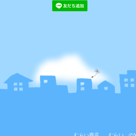
むらい商店。
むらい。のYo