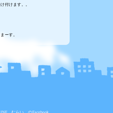
受け付けます。。
てまーす。
INE
むらい。のFacebook