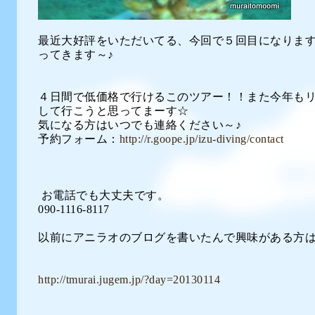
最近大好評をいただいてる、今回で５回目になりま
ってきます～♪
４日間で低価格で行けるこのツアー！！また今年も
して行こうと思ってまーす☆
気になる方はいつでも連絡ください～♪
予約フォーム：
http://r.goope.jp/izu-diving/contact
お電話でも大丈夫です。
090-1116-8117
以前にアニラオのブログを書いたんで興味がある方は
http://tmurai.jugem.jp/?day=20130114