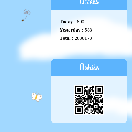
Access
Today
:
690
Yesterday
:
588
Total
:
2838173
Mobile