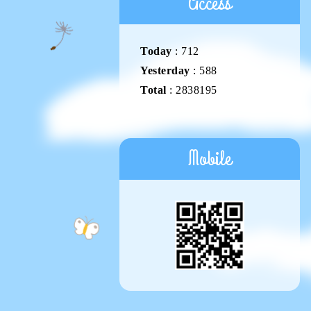
Access
Today
:
712
Yesterday
:
588
Total
:
2838195
Mobile