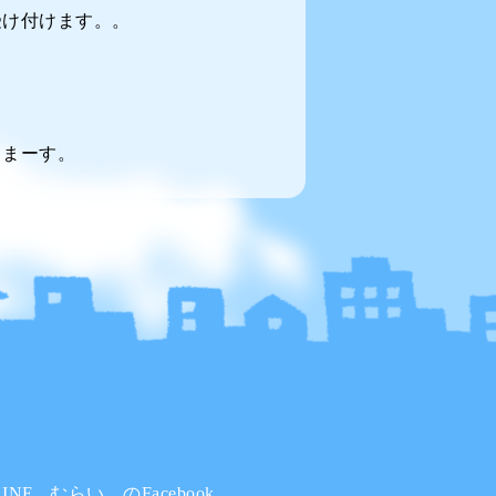
受け付けます。。
てまーす。
INE
むらい。のFacebook