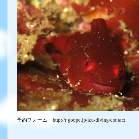
予約フォーム：
http://r.goope.jp/izu-diving/contact