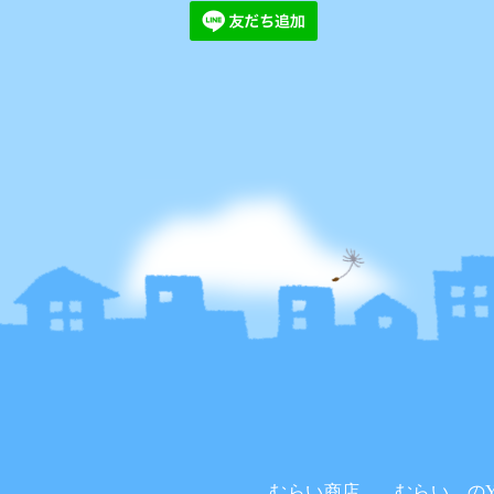
むらい商店。
むらい。のYo