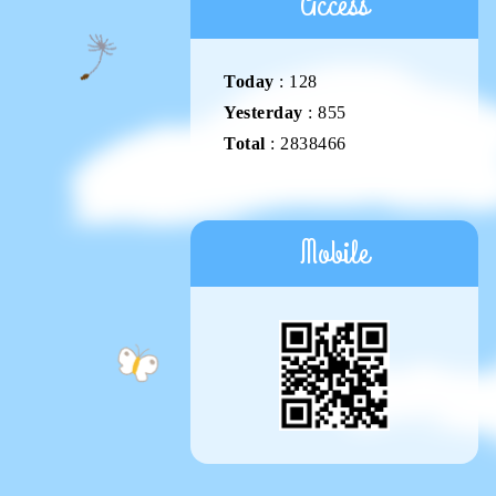
Access
Today
:
128
Yesterday
:
855
Total
:
2838466
Mobile