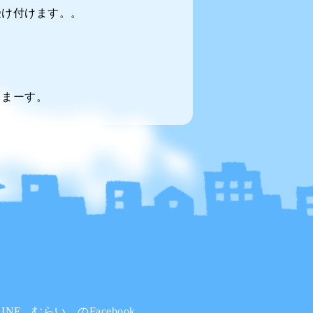
受け付けます。。
てまーす。
INE
むらい。のFacebook