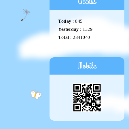
Access
Today
:
845
Yesterday
:
1329
Total
:
2841040
Mobile