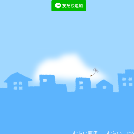
むらい商店。
むらい。のYo