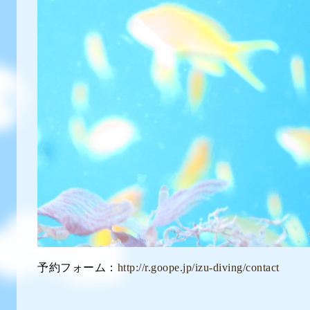
予約フォーム：
http://r.goope.jp/izu-diving/contact