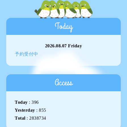
Today
2026.08.07 Friday
予約受付中
Access
Today
:
396
Yesterday
:
855
Total
:
2838734