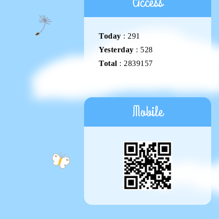
Access
Today
:
291
Yesterday
:
528
Total
:
2839157
Mobile