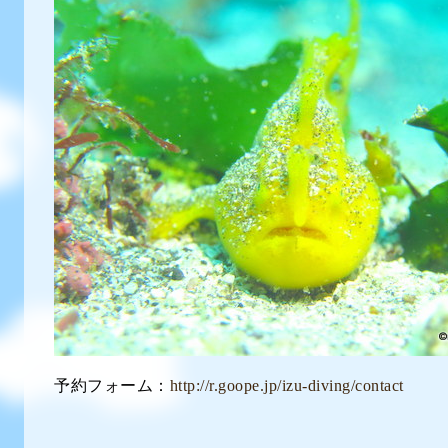
予約フォーム：
http://r.goope.jp/izu-diving/contact