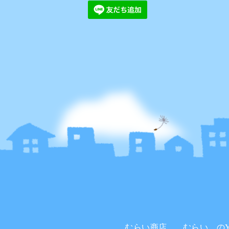
むらい商店。
むらい。のYo