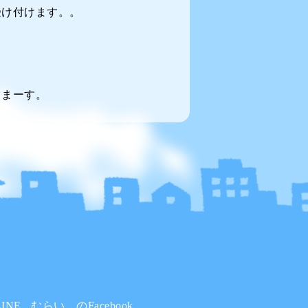
受け付けます。。
てまーす。
INE
むらい。のFacebook