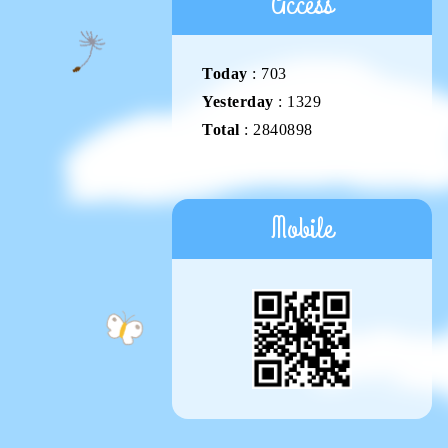
Access
Today
:
703
Yesterday
:
1329
Total
:
2840898
Mobile