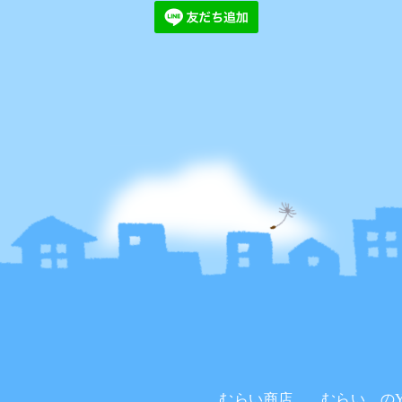
むらい商店。
むらい。のYo