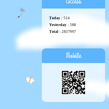
Access
Today
:
514
Yesterday
:
588
Total
:
2837997
Mobile