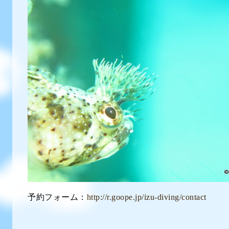
予約フォーム：
http://r.goope.jp/izu-diving/contact