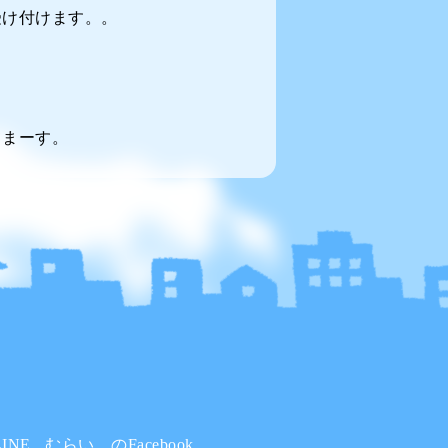
受け付けます。。
てまーす。
INE
むらい。のFacebook