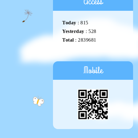
Access
Today
:
815
Yesterday
:
528
Total
:
2839681
Mobile