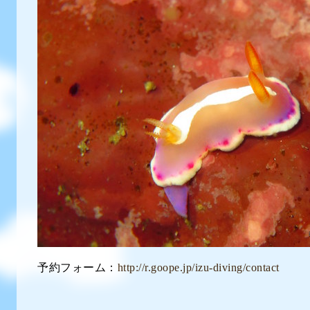
予約フォーム：
http://r.goope.jp/izu-diving/contact