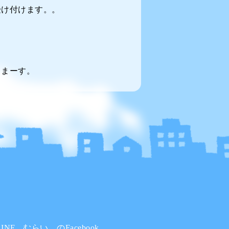
受け付けます。。
てまーす。
INE
むらい。のFacebook