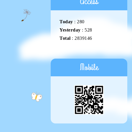
Access
Today
:
280
Yesterday
:
528
Total
:
2839146
Mobile