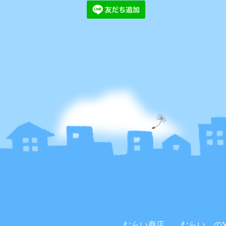
むらい商店。
むらい。のYo