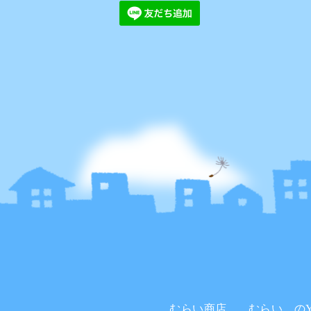
むらい商店。
むらい。のYo