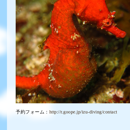
予約フォーム：
http://r.goope.jp/izu-diving/contact