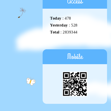
Access
Today
:
478
Yesterday
:
528
Total
:
2839344
Mobile