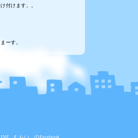
受け付けます。。
てまーす。
INE
むらい。のFacebook