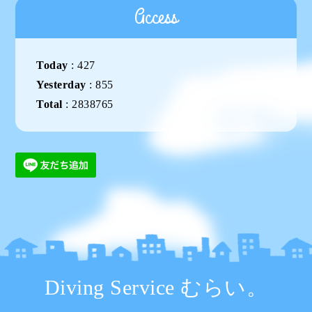
Access
Today
:
427
Yesterday
:
855
Total
:
2838765
Diving Service むらい。