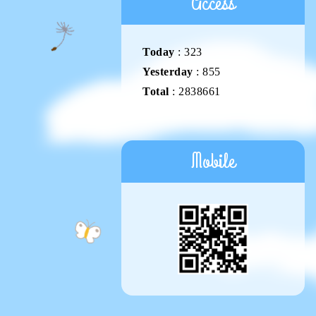
Access
Today
:
323
Yesterday
:
855
Total
:
2838661
Mobile