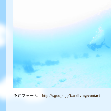
予約フォーム：
http://r.goope.jp/izu-diving/contact