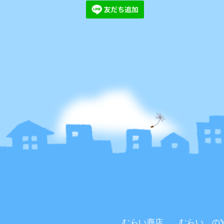
むらい商店。
むらい。のYo