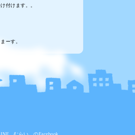
受け付けます。。
てまーす。
INE
むらい。のFacebook