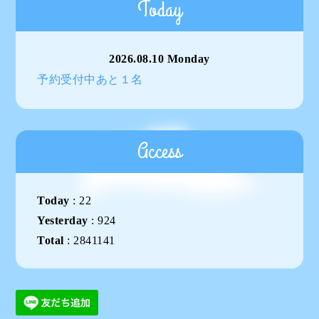
Today
2026.08.10 Monday
予約受付中あと１名
Access
Today
:
22
Yesterday
:
924
Total
:
2841141