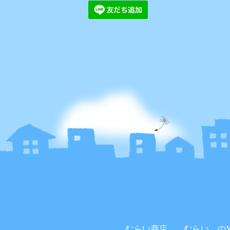
むらい商店。
むらい。のYo