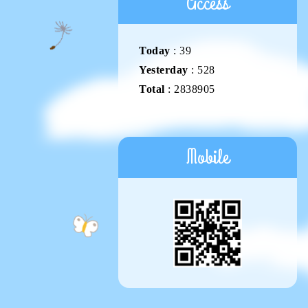
Access
Today
:
39
Yesterday
:
528
Total
:
2838905
Mobile