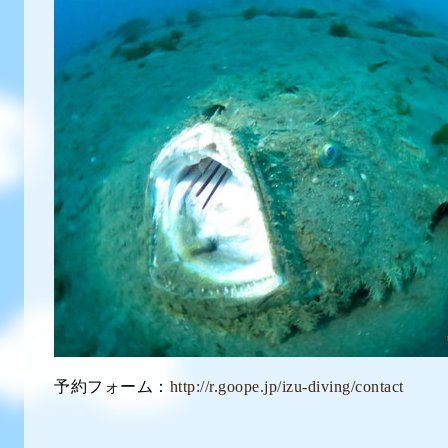
予約フォーム：
http://r.goope.jp/izu-diving/contact