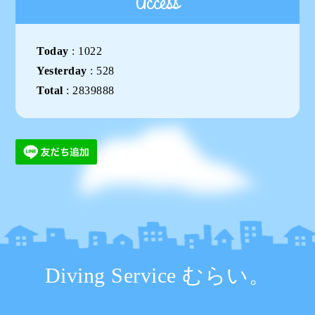
Access
Today
:
1022
Yesterday
:
528
Total
:
2839888
Diving Service むらい。