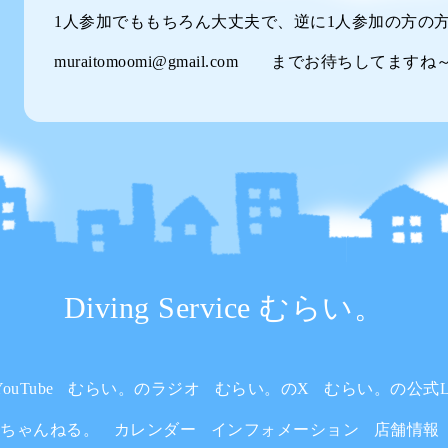
1人参加でももちろん大丈夫で、逆に1人参加の方の
muraitomoomi@gmail.com までお待ちしてますね
Diving Service むらい。
uTube
むらい。のラジオ
むらい。のX
むらい。の公式L
いちゃんねる。
カレンダー
インフォメーション
店舗情報