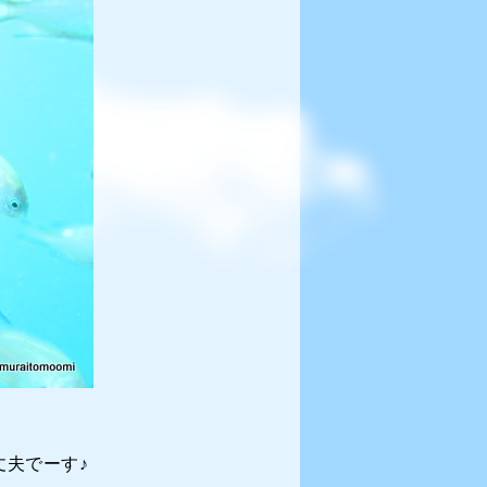
夫でーす♪