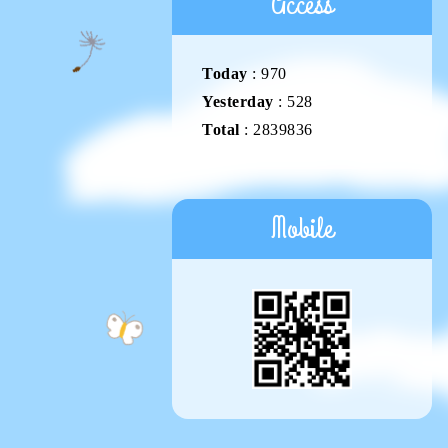
Access
Today
:
970
Yesterday
:
528
Total
:
2839836
Mobile