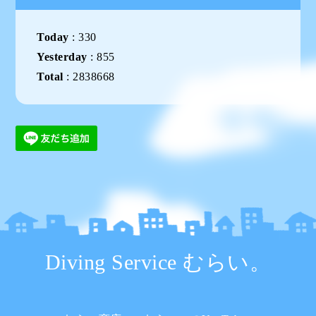
Today
:
330
Yesterday
:
855
Total
:
2838668
Diving Service むらい。