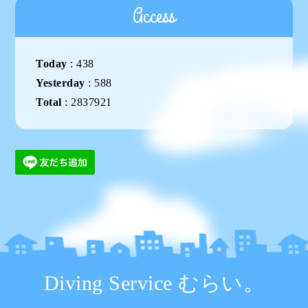
Access
Today
:
438
Yesterday
:
588
Total
:
2837921
Diving Service むらい。