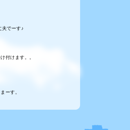
夫でーす♪
受け付けます。。
てまーす。