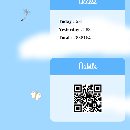
Access
Today
:
681
Yesterday
:
588
Total
:
2838164
Mobile