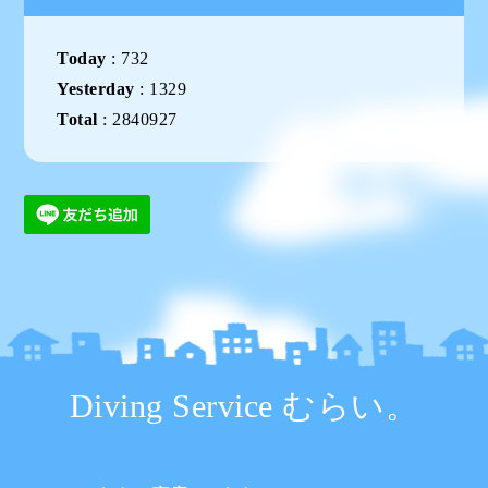
Today
:
732
Yesterday
:
1329
Total
:
2840927
Diving Service むらい。