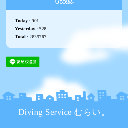
Access
Today
:
901
Yesterday
:
528
Total
:
2839767
Diving Service むらい。