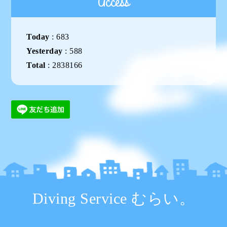
Access
Today
:
683
Yesterday
:
588
Total
:
2838166
Diving Service むらい。