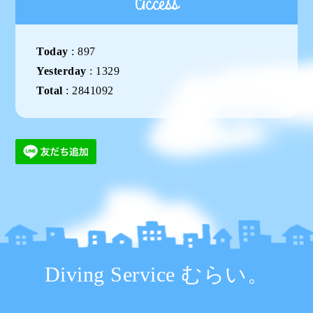
Access
Today
:
897
Yesterday
:
1329
Total
:
2841092
Diving Service むらい。