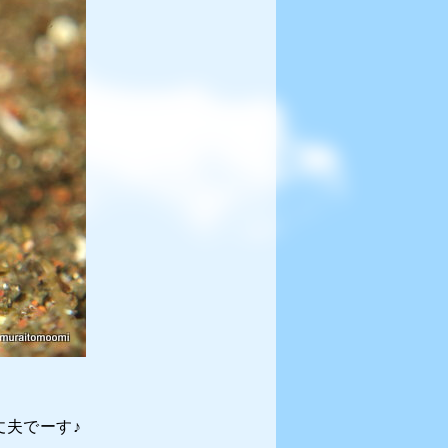
夫でーす♪