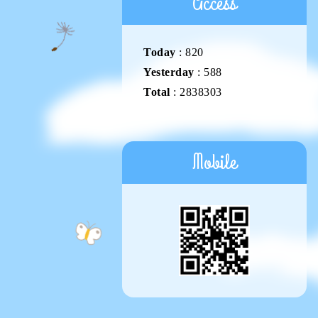
Access
Today
:
820
Yesterday
:
588
Total
:
2838303
Mobile