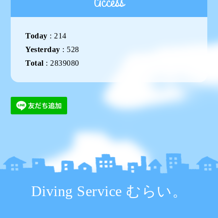
Access
Today
:
214
Yesterday
:
528
Total
:
2839080
Diving Service むらい。