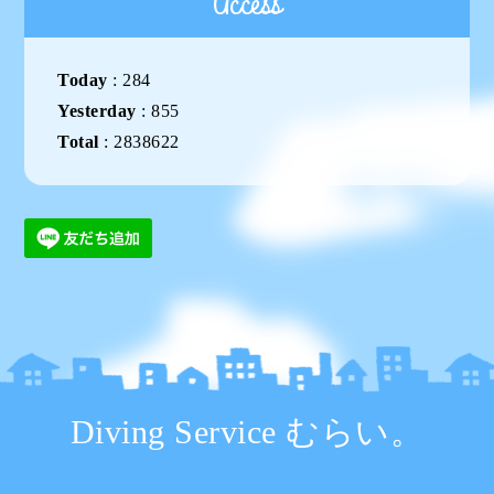
Access
Today
:
284
Yesterday
:
855
Total
:
2838622
Diving Service むらい。