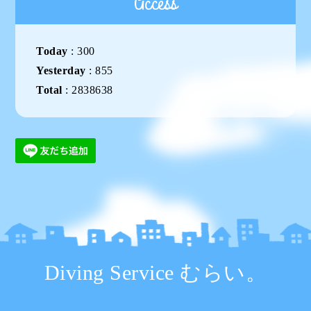
Access
Today
:
300
Yesterday
:
855
Total
:
2838638
Diving Service むらい。