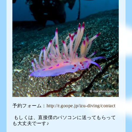
予約フォーム：
http://r.goope.jp/izu-diving/contact
もしくは、直接僕のパソコンに送ってもらって
も大丈夫でーす♪