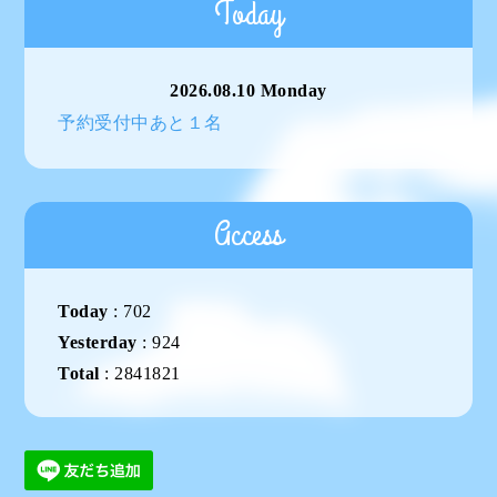
Today
2026.08.10 Monday
予約受付中あと１名
Access
Today
:
702
Yesterday
:
924
Total
:
2841821