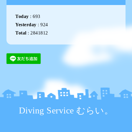
Today
:
693
Yesterday
:
924
Total
:
2841812
Diving Service むらい。