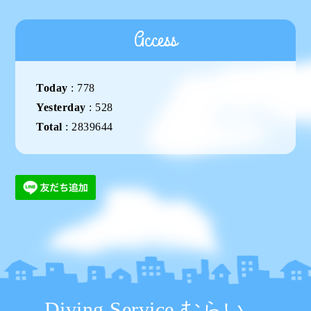
Access
Today
:
778
Yesterday
:
528
Total
:
2839644
Diving Service むらい。